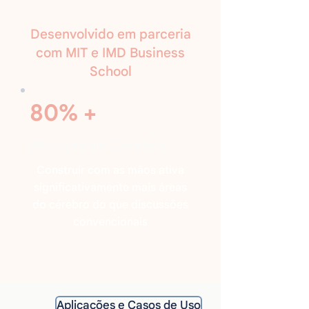
Desenvolvido em parceria
com MIT e IMD Business
School
80% +
Ativação do Cérebro
Construir com as mãos ativa
significativamente mais áreas
do cérebro do que discussões
convencionais
Aplicações e Casos de Uso