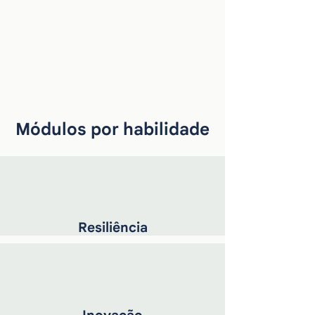
de perfil comportamental para apoiar
decisões mais assertivas na seleção
de trainees, líderes e talentos
estratégicos.
Entre em Contato
Módulos por habilidade
Resiliência