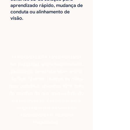
aprendizado rápido, mudança de
conduta ou alinhamento de
visão.
Baseado em Pesquisa
Científica
O método LSP é fundamentado
em pesquisas sobre neurociência,
psicologia construtivista e teoria
do flow. Quando usamos as mãos
para construir, ativamos 80% mais
do cérebro do que apenas falando
ou escrevendo, desbloqueando
insights que permaneceriam
inacessíveis em reuniões
tradicionais.