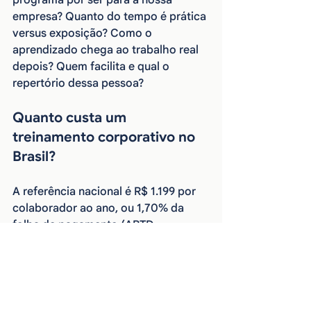
programa por ser para a nossa 
empresa? Quanto do tempo é prática 
versus exposição? Como o 
aprendizado chega ao trabalho real 
depois? Quem facilita e qual o 
repertório dessa pessoa?
Quanto custa um 
treinamento corporativo no 
Brasil?
A referência nacional é R$ 1.199 por 
colaborador ao ano, ou 1,70% da 
folha de pagamento (ABTD, 
Panorama 2025/2026). Programas 
customizados in company variam 
conforme desenho, duração e 
senioridade de quem entrega — 
compare pelo custo por mudança de 